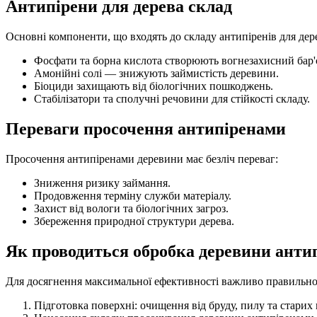
Антипірени для дерева склад
Основні компоненти, що входять до складу антипіренів для дер
Фосфати та борна кислота створюють вогнезахисний бар'
Амонійні солі — знижують займистість деревини.
Біоциди захищають від біологічних пошкоджень.
Стабілізатори та сполучні речовини для стійкості складу.
Переваги просочення антипіренами
Просочення антипіренами деревини має безліч переваг:
Зниження ризику займання.
Продовження терміну служби матеріалу.
Захист від вологи та біологічних загроз.
Збереження природної структури дерева.
Як проводиться обробка деревини анти
Для досягнення максимальної ефективності важливо правильно
Підготовка поверхні: очищення від бруду, пилу та старих 