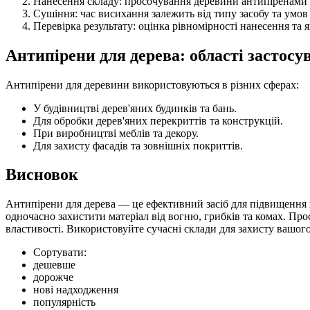
Нанесення складу: просочування деревини антипіренами 
Сушіння: час висихання залежить від типу засобу та умов 
Перевірка результату: оцінка рівномірності нанесення та я
Антипірени для дерева: області застосу
Антипірени для деревини використовуються в різних сферах:
У будівництві дерев'яних будинків та бань.
Для обробки дерев'яних перекриттів та конструкцій.
При виробництві меблів та декору.
Для захисту фасадів та зовнішніх покриттів.
Висновок
Антипірени для дерева — це ефективний засіб для підвищення п
одночасно захистити матеріал від вогню, грибків та комах. Про
властивості. Використовуйте сучасні склади для захисту вашого
Сортувати:
дешевше
дорожче
нові надходження
популярність