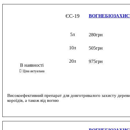
ЄС-19
ВОГНЕБІОЗАХИС
5л
280
грн
10л
505
грн
20л
975
грн
Високоефективний препарат для довготривалого захисту деревини
короїдів, а також від вогню