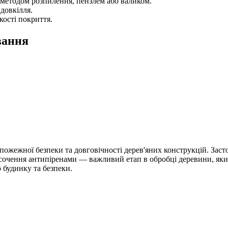
методом розпилення, пензлем або валиком.
довкілля.
кості покриття.
вання
ожежної безпеки та довговічності дерев'яних конструкцій. Заст
сочення антипіренами — важливий етап в обробці деревини, який 
 будинку та безпеки.