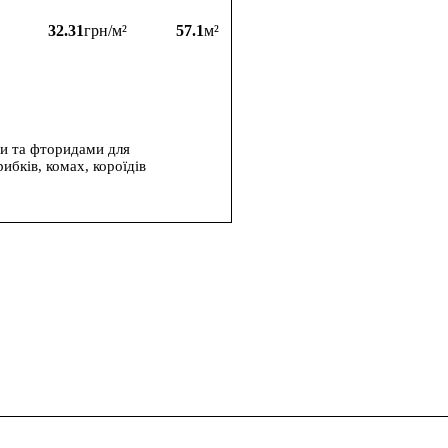
32.31
грн/м²
57.1
м²
ми та фторидами для
ибків, комах, короїдів