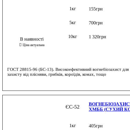
1кг
155
грн
5кг
700
грн
10кг
1 320
грн
ГОСТ 28815-96 (БС-13). Високоефективний вогнебіозахист для
захисту від плісняви, грибків, короїдів, комах, тощо
ВОГНЕБІОЗАХИС
ЄС-52
ХМББ (СУХИЙ КО
1кг
405
грн