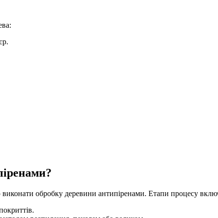
ева:
єр.
піренами?
 виконати обробку деревини антипіренами. Етапи процесу вклю
покриттів.