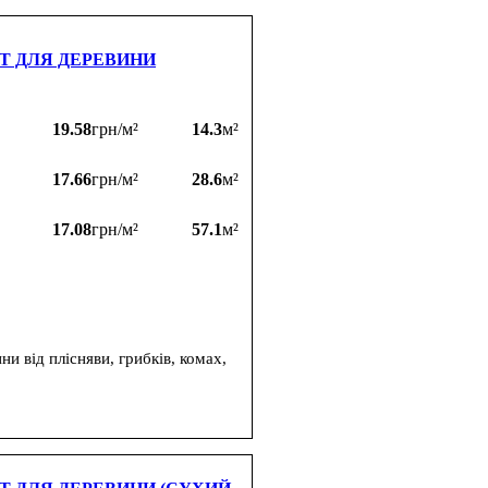
Т ДЛЯ ДЕРЕВИНИ
19.58
грн/м²
14.3
м²
17.66
грн/м²
28.6
м²
17.08
грн/м²
57.1
м²
 від плісняви, грибків, комах,