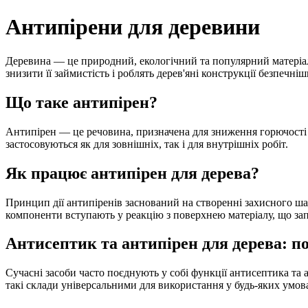
Антипірени для деревини
Деревина — це природний, екологічний та популярний матеріал 
знизити її займистість і роблять дерев'яні конструкції безпечні
Що таке антипірен?
Антипірен — це речовина, призначена для зниження горючості м
застосовуються як для зовнішніх, так і для внутрішніх робіт.
Як працює антипірен для дерева?
Принцип дії антипіренів заснований на створенні захисного ша
компоненти вступають у реакцію з поверхнею матеріалу, що за
Антисептик та антипірен для дерева: п
Сучасні засоби часто поєднують у собі функції антисептика та а
такі склади універсальними для використання у будь-яких умов