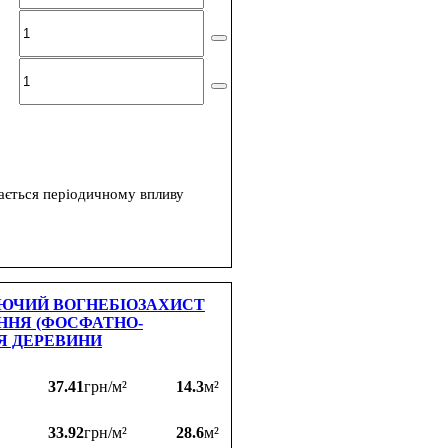
ається періодичному впливу
ЮЧИЙ ВОГНЕБІОЗАХИСТ
ННЯ (ФОСФАТНО-
Я ДЕРЕВИНИ
37.41
грн/м²
14.3
м²
33.92
грн/м²
28.6
м²