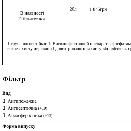
20л
1 845
грн
1 група вогнестійкості. Високоефективний препарат з фосфата
вогнезахисту деревини і довготривалого захисту від плісняви, гр
Фільтр
Вид
Антипожежна
Антисептична
(+19)
Атмосферостійка
(+13)
Форма випуску