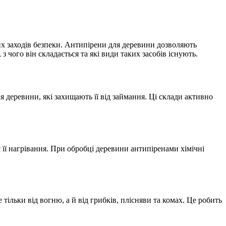
их заходів безпеки. Антипірени для деревини дозволяють
з чого він складається та які види таких засобів існують.
деревини, які захищають її від займання. Ці склади активно
її нагрівання. При обробці деревини антипіренами хімічні
льки від вогню, а й від грибків, плісняви ​​та комах. Це робить