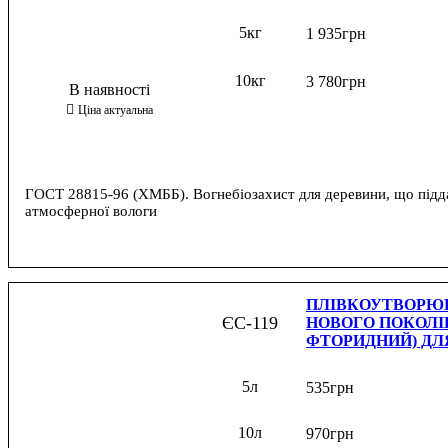
5кг
1 935
грн
10кг
3 780
грн
ГОСТ 28815-96 (ХМББ). Вогнебіозахист для деревини, що підд
атмосферної вологи
ПЛІВКОУТВОРЮ
ЄС-119
НОВОГО ПОКОЛІ
ФТОРИДНИЙ) ДЛ
5л
535
грн
10л
970
грн