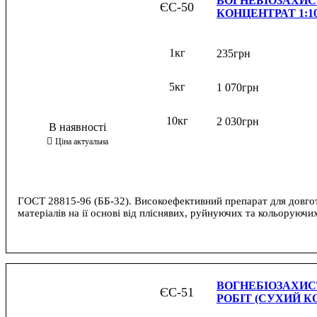
ВОГНЕБІОЗАХИС
ЄС-50
КОНЦЕНТРАТ 1:10
1кг
235
грн
5кг
1 070
грн
10кг
2 030
грн
ГОСТ 28815-96 (ББ-32). Високоефективний препарат для довго
матеріалів на ії основі від пліснявих, руйнуючих та кольоруючих
ВОГНЕБІОЗАХИС
ЄС-51
РОБІТ (СУХИЙ КО