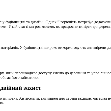
у будівництві та дизайні. Однак її горючість потребує додатков
шими. У цій статті ми розглянемо, як працює антипірен для дерева, 
атеріалів. У будівництві широко використовують антипірени для 
ру, який перешкоджає доступу кисню до деревини та уповільнює 
побігає його займанню.
одвійний захист
нтипірену. Антисептик антипірен для дерева захищає матеріал не ті
ах.