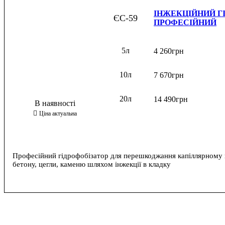
ІНЖЕКЦІЙНИЙ Г
ЄС-59
ПРОФЕСІЙНИЙ
5л
4 260
грн
10л
7 670
грн
20л
14 490
грн
Професійний гідрофобізатор для перешкоджання капіллярному 
бетону, цегли, каменю шляхом інжекції в кладку