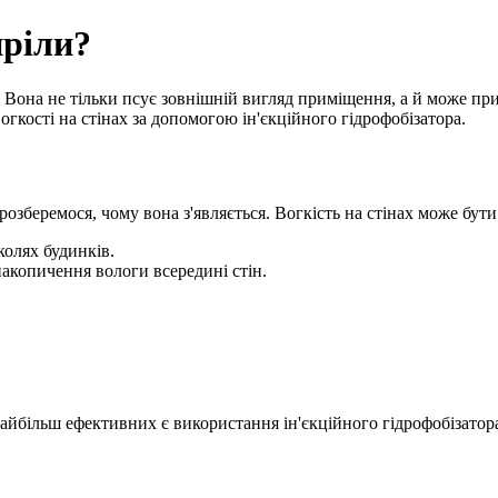
иріли?
 Вона не тільки псує зовнішній вигляд приміщення, а й може при
огкості на стінах за допомогою ін'єкційного гідрофобізатора.
 розберемося, чому вона з'являється. Вогкість на стінах може б
колях будинків.
акопичення вологи всередині стін.
із найбільш ефективних є використання ін'єкційного гідрофобізато