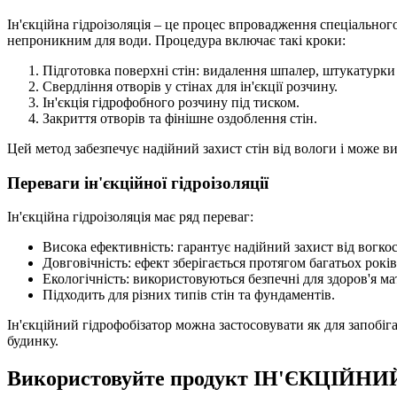
Ін'єкційна гідроізоляція – це процес впровадження спеціальног
непроникним для води. Процедура включає такі кроки:
Підготовка поверхні стін: видалення шпалер, штукатурки 
Свердління отворів у стінах для ін'єкції розчину.
Ін'єкція гідрофобного розчину під тиском.
Закриття отворів та фінішне оздоблення стін.
Цей метод забезпечує надійний захист стін від вологи і може в
Переваги ін'єкційної гідроізоляції
Ін'єкційна гідроізоляція має ряд переваг:
Висока ефективність: гарантує надійний захист від вогкос
Довговічність: ефект зберігається протягом багатьох років
Екологічність: використовуються безпечні для здоров'я ма
Підходить для різних типів стін та фундаментів.
Ін'єкційний гідрофобізатор можна застосовувати як для запобіга
будинку.
Використовуйте продукт ІН'ЄКЦІЙН