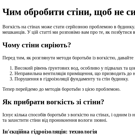
Чим обробити стіни, щоб не с
Вогкість на стінах може стати серйозною проблемою в будинку.
мешканців. У цій статті ми розповімо вам про те, як позбутися в
Чому стіни сиріють?
Перед тим, як розглянути методи боротьби із вогкістю, давайте
Високий рівень ґрунтових вод, особливо у підвалах та цо
Неправильна вентиляція приміщення, що призводить до н
Порушення в гідроізоляції фундаменту та стін будинку.
Тепер перейдемо до методів боротьби з цією проблемою.
Як прибрати вогкість зі стіни?
Існує кілька способів боротьби з вогкістю на стінах, і одним 
та захистити стіни від проникнення вологи ззовні.
Ін'єкційна гідроізоляція: технологія