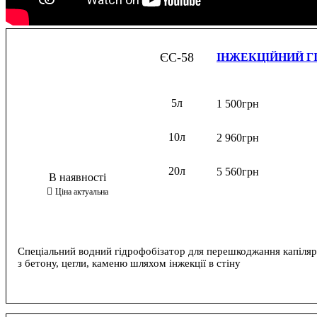
ЄС-58
ІНЖЕКЦІЙНИЙ Г
5л
1 500
грн
10л
2 960
грн
20л
5 560
грн
Спеціальний водний гідрофобізатор для перешкоджання капіля
з бетону, цегли, каменю шляхом інжекції в стіну