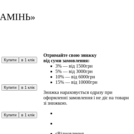
КАМІНЬ»
Отримайте свою знижку
Купити
в 1 клік
від суми замовлення:
3%
— від 1500грн
5%
— від 3000грн
10%
— від 6000грн
15%
— від 10000грн
Купити
в 1 клік
Знижка нараховується одразу при
оформленні замовлення і не діє на товари
зі знижкою.
Купити
в 1 клік
єВідновлення