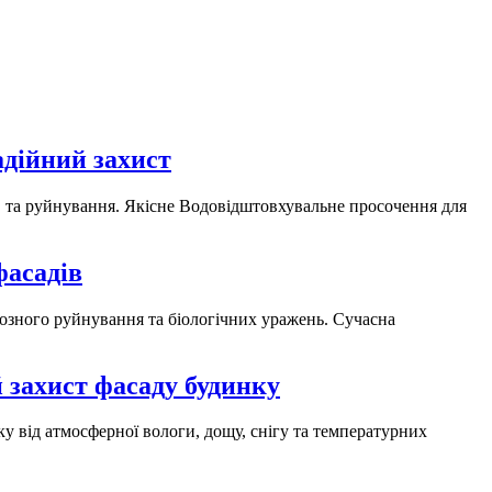
адійний захист
лів та руйнування. Якісне Водовідштовхувальне просочення для
фасадів
розного руйнування та біологічних уражень. Сучасна
 захист фасаду будинку
у від атмосферної вологи, дощу, снігу та температурних