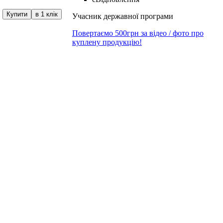
Купити
в 1 клік
Учасник державної програми
Повертаємо 500грн за відео / фото про
куплену продукцію!