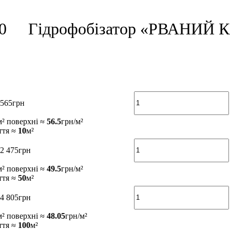
0
Гідрофобізатор «РВАНИЙ 
565
грн
м² поверхні ≈
56.5
грн/м²
ття ≈
10
м²
2 475
грн
м² поверхні ≈
49.5
грн/м²
ття ≈
50
м²
4 805
грн
м² поверхні ≈
48.05
грн/м²
ття ≈
100
м²