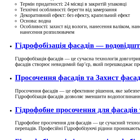
Термін придатності:
24 місяці в закритій упаковці
Технічні особливості:
берегти від замерзання
Декоративний ефект:
без ефекту, крапельний ефект
Основа:
водна
Особливості:
захист від вологи, нанесення валіком, на
нанесення розпилювачем
Гідрофобізація фасадів — водовідшт
Гідрофобізація фасадів — це сучасна технологія довготри
фасадів створює невидимий бар’єр, який перешкоджає пр
Просочення фасадів та Захист фасад
Просочення фасадів — це ефективне рішення, яке забезпе
Гідрофобізація фасадів дозволяє зменшити водопоглинання 
Гідрофобне просочення для фасадів 
Гідрофобне просочення для фасадів — це сучасний технол
перепадів. Професійні Гідрофобізуючі рідини проникають 