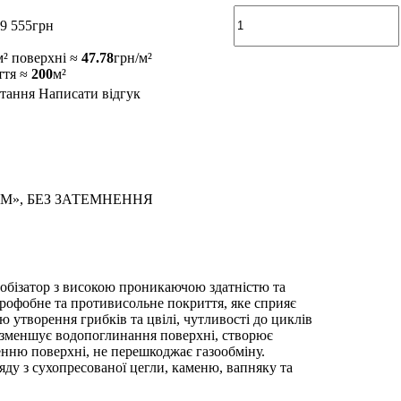
9 555
грн
м² поверхні ≈
47.78
грн/м²
ття ≈
200
м²
тання
Написати відгук
М», БЕЗ ЗАТЕМНЕННЯ
обізатор з високою проникаючою здатністю та
рофобне та противисольне покриття, яке сприяє
 утворення грибків та цвілі, чутливості до циклів
 зменшує водопоглинання поверхні, створює
нню поверхні, не перешкоджає газообміну.
ду з сухопресованої цегли, каменю, вапняку та