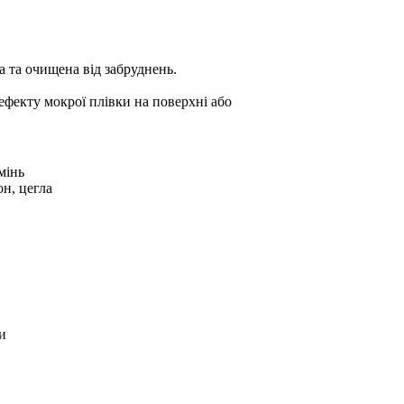
 та очищена від забруднень.
ефекту мокрої плівки на поверхні або
мінь
он, цегла
и