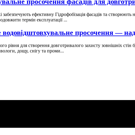
зувальне просочення фасадів для довготр
кі забезпечують ефективну Гідрофобізація фасадів та створюють
одовжити термін експлуатації ...
не водовідштовхувальне просочення — над
ного рівня для створення довготривалого захисту зовнішніх стін
ологи, дощу, снігу та проми...