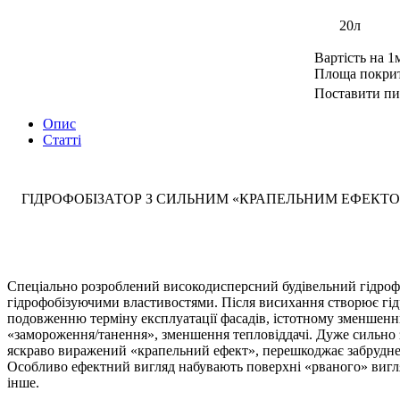
20л
Вартість на 1
Площа покри
Поставити пи
Опис
Статті
ГІДРОФОБІЗАТОР З СИЛЬНИМ «КРАПЕЛЬНИМ ЕФЕКТО
Спеціально розроблений високодисперсний будівельний гідроф
гідрофобізуючими властивостями. Після висихання створює гід
подовженню терміну експлуатації фасадів, істотному зменшенню
«замороження/танення», зменшення тепловіддачі. Дуже сильно
яскраво виражений «крапельний ефект», перешкоджає забрудне
Особливо ефектний вигляд набувають поверхні «рваного» вигля
інше.