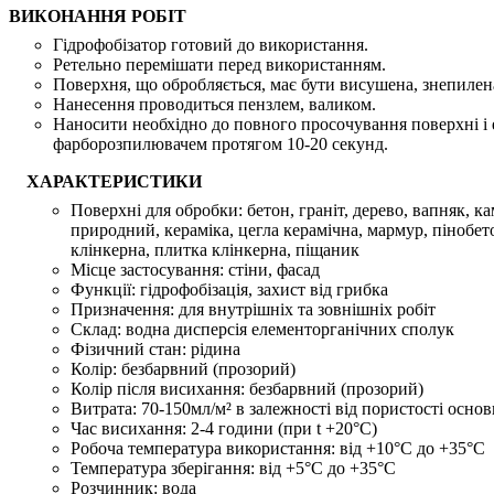
ВИКОНАННЯ РОБІТ
Гідрофобізатор готовий до використання.
Ретельно перемішати перед використанням.
Поверхня, що обробляється, має бути висушена, знепилена
Нанесення проводиться пензлем, валиком.
Наносити необхідно до повного просочування поверхні і 
фарборозпилювачем протягом 10-20 секунд.
ХАРАКТЕРИСТИКИ
Поверхні для обробки:
бетон, граніт, дерево, вапняк, ка
природний, кераміка, цегла керамічна, мармур, пінобет
клінкерна, плитка клінкерна, піщаник
Місце застосування:
стіни, фасад
Функції:
гідрофобізація, захист від грибка
Призначення:
для внутрішніх та зовнішніх робіт
Склад:
водна дисперсія елементорганічних сполук
Фізичний стан:
рідина
Колір:
безбарвний (прозорий)
Колір після висихання:
безбарвний (прозорий)
Витрата:
70-150мл/м² в залежності від пористості основ
Час висихання:
2-4 години (при t +20°С)
Робоча температура використання:
від +10°C до +35°C
Температура зберігання:
від +5°C до +35°C
Розчинник:
вода