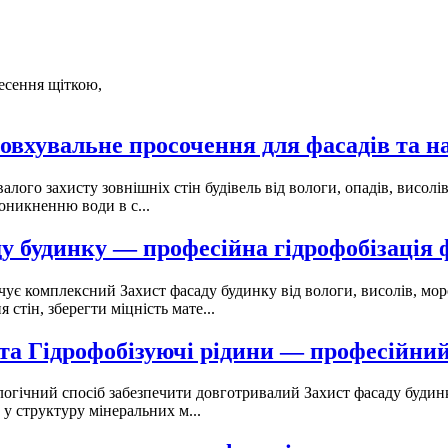
несення щіткою,
овхувальне просочення для фасадів та н
валого захисту зовнішніх стін будівель від вологи, опадів, висо
оникненню води в с...
у будинку — професійна гідрофобізація 
чує комплексний Захист фасаду будинку від вологи, висолів, мо
стін, зберегти міцність мате...
та Гідрофобізуючі рідини — професійний
огічний спосіб забезпечити довготривалий Захист фасаду будинк
у структуру мінеральних м...