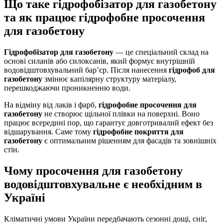
Що таке гідрофобізатор для газобетону
та як працює гідрофобне просочення
для газобетону
Гідрофобізатор для газобетону
— це спеціальний склад на
основі силанів або силоксанів, який формує внутрішній
водовідштовхувальний бар’єр. Після нанесення
гідрофоб для
газобетону
змінює капілярну структуру матеріалу,
перешкоджаючи проникненню води.
На відміну від лаків і фарб,
гідрофобне просочення для
газобетону
не створює щільної плівки на поверхні. Воно
працює всередині пор, що гарантує довготривалий ефект без
відшарування. Саме тому
гідрофобне покриття для
газобетону
є оптимальним рішенням для фасадів та зовнішніх
стін.
Чому просочення для газобетону
водовідштовхувальне є необхідним в
Україні
Кліматичні умови України передбачають сезонні дощі, сніг,