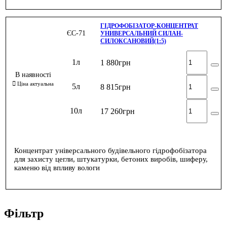
ГІДРОФОБІЗАТОР-КОНЦЕНТРАТ
ЄС-71
УНИВЕРСАЛЬНИЙ СИЛАН-
СИЛОКСАНОВИЙ(1:5)
1л
1 880
грн
5л
8 815
грн
10л
17 260
грн
Концентрат універсального будівельного гідрофобізатора
для захисту цегли, штукатурки, бетоних виробів, шиферу,
каменю від впливу вологи
Фільтр