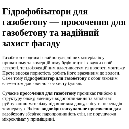
Гідрофобізатори для
газобетону — просочення для
газобетону та надійний
захист фасаду
Газобетон є одним із найпопулярніших матеріалів у
приватному та комерційному будівництві завдяки своїй
легкості, теплоізоляційним властивостям та простоті монтажу.
Проте висока пористість робить його вразливим до вологи.
Саме тому
гідрофобізатор для газобетону
є обов’язковим
елементом довговічного захисту будівлі.
Сучасне
просочення для газобетону
проникає глибоко в
структуру блоку, зменшує водопоглинання та запобігає
руйнуванню матеріалу під впливом дощу, снігу та перепадів
температур. Якісне
водовідштовхувальне просочення для
газобетону
зберігає паропроникність стін, не порушуючи
мікроклімат у приміщенні.