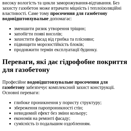
високу вологість та цикли заморожування-відтавання. Без
захисту газобетон може втрачати міцність і теплоізоляційні
властивості. Саме тому
просочення для газобетону
водовідштовхувальне
допомагає:
зменшити ризик утворення тріщин;
запобігти появі висолів;
захистити фасад від грибка та плісняви;
підвищити морозостійкість блоків;
продовжити термін експлуатації будинку.
Переваги, які дає гідрофобне покриття
для газобетону
Професійне
водовідштовхувальне просочення для
газобетону
забезпечує комплексний захист конструкції.
Основні переваги:
глибоке проникнення у пористу структуру;
збереження паропроникності стін;
невидимий ефект без зміни кольору;
економія на ремонті фасаду;
сумісність із подальшим оздобленням.