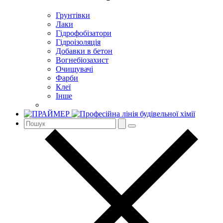
Грунтівки
Лаки
Гідрофобізатори
Гідроізоляція
Добавки в бетон
Вогнебіозахист
Очищувачі
Фарби
Клеї
Інше