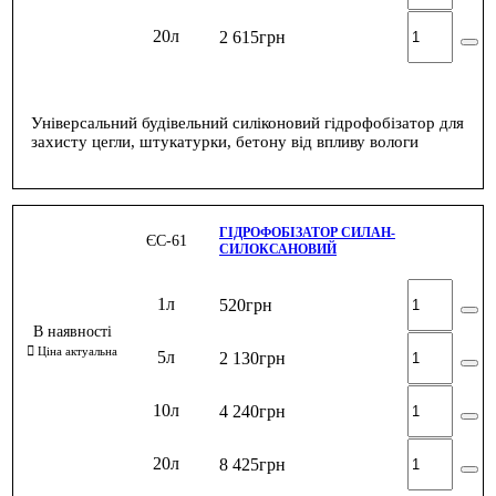
20л
2 615
грн
Універсальний будівельний силіконовий гідрофобізатор для
захисту цегли, штукатурки, бетону від впливу вологи
ГІДРОФОБІЗАТОР СИЛАН-
ЄС-61
СИЛОКСАНОВИЙ
1л
520
грн
5л
2 130
грн
10л
4 240
грн
20л
8 425
грн