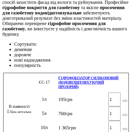
спосіб захистити фасад від вологи та руйнування. Професійне
гідрофобне покриття для газобетону
та якісне
просочення
для газобетону водовідштовхувальне
забезпечують
довготривалий результат без зміни властивостей матеріалу.
Обираючи перевірене
гідрофобне просочення для
газобетону
, ви інвестуєте у надійність і довговічність вашого
будинку.
Сортувати:
дешевше
дорожче
нові надходження
популярність
ГІДРОФОБІЗАТОР СИЛІКОНОВИЙ
ЄС-17
(ВОДОВІДШТОВХУЮЧИЙ
ПРОЗОРИЙ)
1л
195
грн
5л
760
грн
10л
1 365
грн