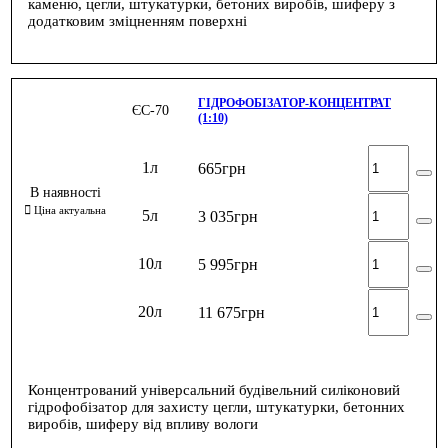
каменю, цегли, штукатурки, бетоних виробів, шиферу з
додатковим зміцненням поверхні
ГІДРОФОБІЗАТОР-КОНЦЕНТРАТ
ЄС-70
(1:10)
1л
665
грн
5л
3 035
грн
10л
5 995
грн
20л
11 675
грн
Концентрований універсальний будівельний силіконовий
гідрофобізатор для захисту цегли, штукатурки, бетонних
виробів, шиферу від впливу вологи