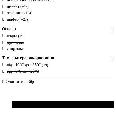
(+27)
цемент
(+19)
черепиця
(+31)
шифер
(+23)
Основа
водна
(19)
органічна
спиртова
Температура використання
від +10°C до +35°C
(19)
від +5°C до +25°C
Очистити вибір