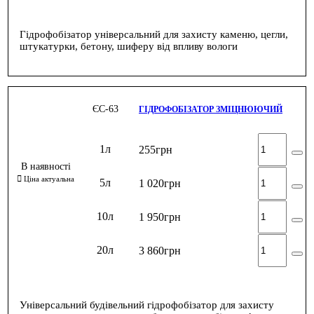
Гідрофобізатор універсальний для захисту каменю, цегли,
штукатурки, бетону, шиферу від впливу вологи
ЄС-63
ГІДРОФОБІЗАТОР ЗМІЦНЮЮЧИЙ
1л
255
грн
5л
1 020
грн
10л
1 950
грн
20л
3 860
грн
Універсальний будівельний гідрофобізатор для захисту