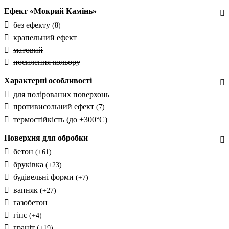
Ефект «Мокрий Камінь»
без ефекту
(8)
крапельний ефект
матовий
посилення кольору
Характерні особливості
для полірованих поверхонь
противисольний ефект
(7)
термостійкість (до +300°С)
Поверхня для обробки
бетон
(+61)
бруківка
(+23)
будівельні форми
(+7)
вапняк
(+27)
газобетон
гіпс
(+4)
граніт
(+19)