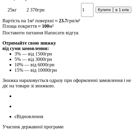
25кг
2 370
грн
Купити
в 1 клік
Вартість на 1м² поверхні ≈
23.7
грн/м²
Площа покриття ≈
100
м²
Поставити питання
Написати відгук
Отримайте свою знижку
від суми замовлення:
3%
— від 1500грн
5%
— від 3000грн
10%
— від 6000грн
15%
— від 10000грн
Знижка нараховується одразу при оформленні замовлення і не
діє на товари зі знижкою.
єВідновлення
Учасник державної програми