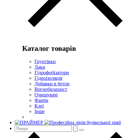
Каталог товарів
Грунтівки
Лаки
Гідрофобізатори
Гідроізоляція
Добавки в бетон
Вогнебіозахист
Очищувачі
Фарби
Клеї
Інше