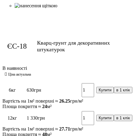
Кварц-грунт для декоративних
ЄС-18
штукатурок
6кг
630
грн
Купити
в 1 клік
Вартість на 1м² поверхні ≈
26.25
грн/м²
Площа покриття ≈
24
м²
12кг
1 330
грн
Купити
в 1 клік
Вартість на 1м² поверхні ≈
27.71
грн/м²
Площа покриття ≈
48
м²