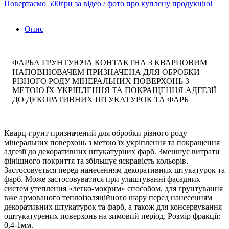
Повертаємо 500грн за відео / фото про куплену продукцію!
Опис
ФАРБА ГРУНТУЮЧА КОНТАКТНА З КВАРЦОВИМ
НАПОВНЮВАЧЕМ ПРИЗНАЧЕНА ДЛЯ ОБРОБКИ
РІЗНОГО РОДУ МІНЕРАЛЬНИХ ПОВЕРХОНЬ З
МЕТОЮ ЇХ УКРІПЛЕННЯ ТА ПОКРАЩЕННЯ АДГЕЗІЇ
ДО ДЕКОРАТИВНИХ ШТУКАТУРОК ТА ФАРБ
Кварц-грунт призначений для обробки різного роду
мінеральних поверхонь з метою їх укріплення та покращення
адгезії до декоративних штукатурних фарб. Зменшує витрати
фінішного покриття та збільшує яскравість кольорів.
Застосовується перед нанесенням декоративних штукатурок та
фарб. Може застосовуватися при улаштуванні фасадних
систем утеплення «легко-мокрим» способом, для грунтування
вже армованого теплоізоляційного шару перед нанесенням
декоративних штукатурок та фарб, а також для консервування
оштукатурених поверхонь на зимовий період. Розмір фракції:
0,4-1мм.