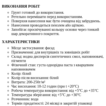
ВИКОНАННЯ РОБІТ
Грунт готовий до використання.
Ретельно перемішати перед використанням.
Поверхня нанесення має бути очищена від забруднень.
Нанесення проводиться пензлем або щіткою.
Запобігає просвічуванні кольору основи через тонкий
шар декоративного покриття.
ХАРАКТЕРИСТИКИ
Місце застосування:
фасад
Призначення:
для внутрішніх та зовнішніх робіт
Склад:
водна дисперсія синтетичних смол, наповнювачі,
пігменти
Фізичний стан:
густа однорідна паста з кварцевим
наповнювачем
Колір:
білий
Колір після висихання:
білий
Витрата:
200-250г/м²
Час висихання:
10-12 годин (при t +20°С)
Робоча температура використання:
від +5°C до +35°C
Температура зберігання:
від +5°C до +30°C
Розчинник:
вода
Термін придатності:
24 місяці в закритій упаковці