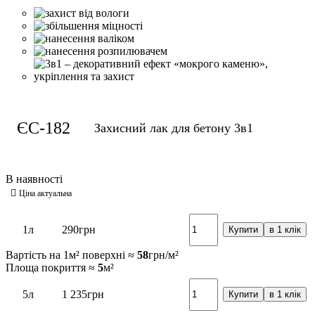
ЄС-182
Захисний лак для бетону 3в1
1л
290
грн
Купити
в 1 клік
Вартість на 1м² поверхні ≈
58
грн/м²
Площа покриття ≈
5
м²
5л
1 235
грн
Купити
в 1 клік