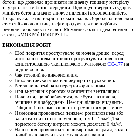
бетоні, що дозволяє проникати на значну товщину матеріалу
та укріплювати бетон зсередини. Підвищує твердість і ударну
міцність бетона, значно знижує пилення і водопроникність.
Покращує адгезію покривних матеріалів. Оброблена поверхня
стає стійкою до впливу нафтопродуктів, жироподібних
речовин та більшості кислот. Можливо досягти декоративного
ефекту «МОКРОЇ ПОВЕРХНІ».
ВИКОНАННЯ РОБІТ
Щоб покриття прослугувало як можна довше, перед
його нанесенням потрібно прогрунтувати поверхню
концентрованою укріплюючою грунтовкою
ЄС-177
на
водній основі.
Лак готовий до використання.
Використовувати захисні окуляри та рукавички.
Ретельно перемішати перед використанням.
При внутрішніх роботах забезпечити вентиляцію!
Поверхня, що обробляється, має бути знепилена,
очищена від забруднень. Неміцні ділянки видалити.
Тріщини і розломи заповнити ремонтним розчином.
Нанесення проводиться пензлем, розпилювачем або
валиком з витратою не меншою, ніж 0.15л/м². Для
пористого бетону витрати можуть досягати 0.4л/м².
Нанесення проводиться рівномірними шарами, кожен
новий шар наноситься після всмоктування