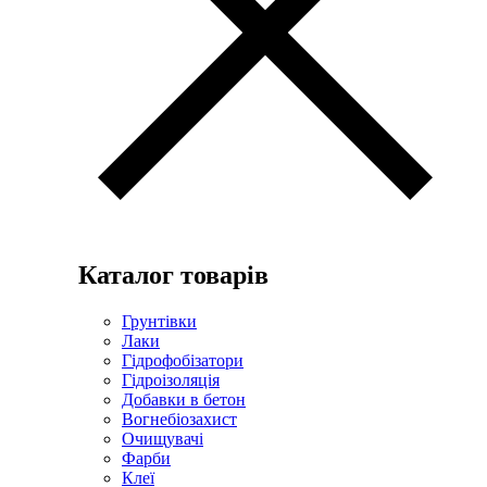
Каталог товарів
Грунтівки
Лаки
Гідрофобізатори
Гідроізоляція
Добавки в бетон
Вогнебіозахист
Очищувачі
Фарби
Клеї