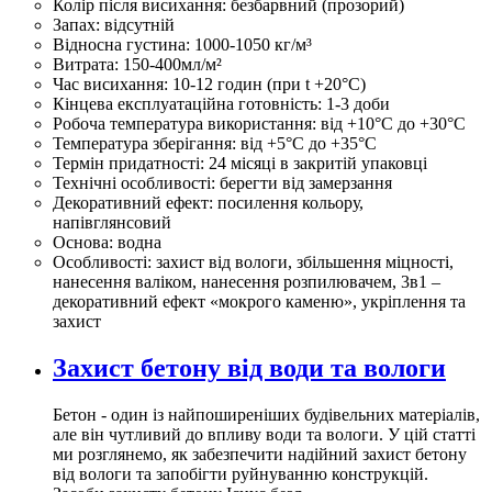
Колір після висихання:
безбарвний (прозорий)
Запах:
відсутній
Відносна густина:
1000-1050 кг/м³
Витрата:
150-400мл/м²
Час висихання:
10-12 годин (при t +20°С)
Кінцева експлуатаційна готовність:
1-3 доби
Робоча температура використання:
від +10°C до +30°C
Температура зберігання:
від +5°C до +35°C
Термін придатності:
24 місяці в закритій упаковці
Технічні особливості:
берегти від замерзання
Декоративний ефект:
посилення кольору,
напівглянсовий
Основа:
водна
Особливості:
захист від вологи, збільшення міцності,
нанесення валіком, нанесення розпилювачем, 3в1 –
декоративний ефект «мокрого каменю», укріплення та
захист
Захист бетону від води та вологи
Бетон - один із найпоширеніших будівельних матеріалів,
але він чутливий до впливу води та вологи. У цій статті
ми розглянемо, як забезпечити надійний захист бетону
від вологи та запобігти руйнуванню конструкцій.