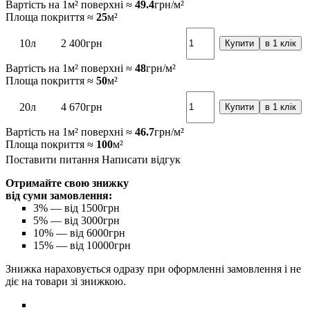
Вартість на 1м² поверхні ≈
49.4
грн/м²
Площа покриття ≈
25
м²
10л
2 400
грн
Купити
в 1 клік
Вартість на 1м² поверхні ≈
48
грн/м²
Площа покриття ≈
50
м²
20л
4 670
грн
Купити
в 1 клік
Вартість на 1м² поверхні ≈
46.7
грн/м²
Площа покриття ≈
100
м²
Поставити питання
Написати відгук
Отримайте свою знижку
від суми замовлення:
3%
— від 1500грн
5%
— від 3000грн
10%
— від 6000грн
15%
— від 10000грн
Знижка нараховується одразу при оформленні замовлення і не
діє на товари зі знижкою.