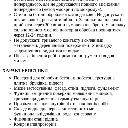
попереднього, але не допускаючи повного висихання
попереднього (метод «мокрий по мокрому»).
Стики на бетоні обробляються додатково. Не допускати
появи калюж, розганяти щіткою. Залишки на поверхні
прибрати через 30 хвилин гумовою шваброю. У випадку
сильнопористих основ повторна обробка проводиться
через 12-24 години.
Не допускати тривалого контакту з скляними,
металевими, дерев’яними поверхнями! У випадку
забруднення швидко змити водою.
Після закінчення робіт промити інструменти водою з
милом.
ХАРАКТЕРИСТИКИ
Поверхні для обробки:
бетон, пінобетон, тротуарна
плитка, бруківка, підлога
Місце застосування:
фасад, стіни, підлога, фундамент
Функції:
зміцнення поверхні, збільшення міцності,
тривале продовження терміну експлуатації
Призначення:
для внутрішніх та зовнішніх робіт
Склад:
водна дисперсія синтетичних смол,
функціональні домішки, вода, консервант
Фізичний стан:
рідина
Колір:
напівпрозорий