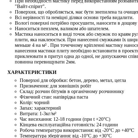
При необхідності мастику перед використанням розбавити
"Вайт-спірит".
Поверхня, що обробляється, має бути знепилена та очищен
Всі нерівності та неміцні діляки основи треба видалити.
Вологі поверхні потрібно просушити, наносити в дощову
Наноситься пензлем, валиком або шпателем.
Мастика наноситься в виді точок або смужок по краям рул
плити, яка наклеюється. При нанесенні смужками їх шири
меньше 4 на м² . При точечному кріпленні мастику наносят
нанесення мастики плиту необхідно встановити в проект
приклеювати в притул одна до одної, не допускаючи спів
повинна перевищувати 2мм.
ХАРАКТЕРИСТИКИ
Поверхні для обробки:
бетон, дерево, метал, цегла
Призначення:
для зовнішніх робіт
Склад:
розчин бітумів в органічному розчиннику
Фізичний стан:
напіврідка паста
Колір:
чорний
Запах:
характерний
Витрата:
1-3кг/м²
Час висихання:
12-18 години (при t +20°С)
Кінцева експлуатаційна готовність:
24 години
Робоча температура використання:
від -20°C до +40°C
Температура зберігання:
від -10°C до +30°C