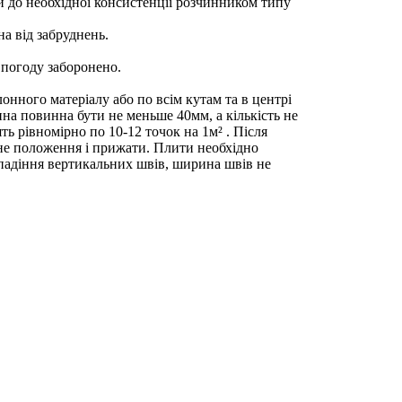
 до необхідної консистенції розчинником типу
а від забруднень.
 погоду заборонено.
онного матеріалу або по всім кутам та в центрі
на повинна бути не меньше 40мм, а кількість не
ь рівномірно по 10-12 точок на 1м² . Після
не положення і прижати. Плити необхідно
падіння вертикальних швів, ширина швів не