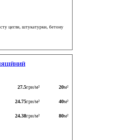
исту цегли, штукатурки, бетону
ЛЯЦІЙНИЙ
27.5
грн/м²
20
м²
24.75
грн/м²
40
м²
24.38
грн/м²
80
м²