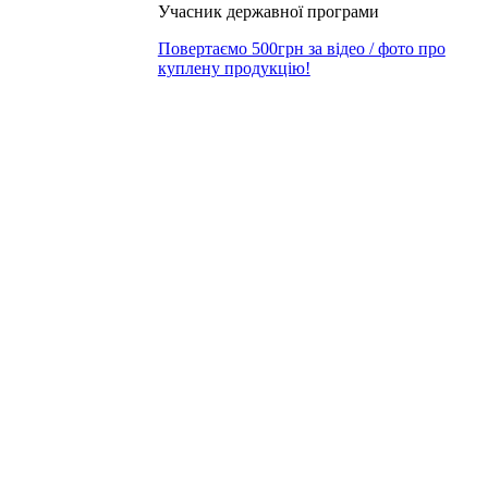
Учасник державної програми
Повертаємо 500грн за відео / фото про
куплену продукцію!