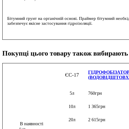
Бітумний грунт на органічній основі. Праймер бітумний необхі
забезпечує якісне застосування гідроізоляції.
Покупці цього товару також вибирають
ГІДРОФОБІЗАТО
ЄС-17
(ВОДОВІДШТОВХ
5л
760
грн
10л
1 365
грн
20л
2 615
грн