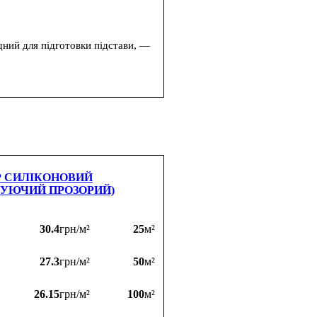
дний для підготовки підстави, —
Р СИЛІКОНОВИЙ
УЮЧИЙ ПРОЗОРИЙ)
30.4
грн/м²
25
м²
27.3
грн/м²
50
м²
26.15
грн/м²
100
м²