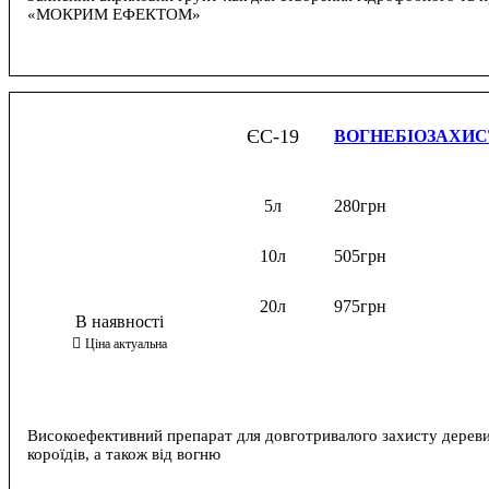
«МОКРИМ ЕФЕКТОМ»
ЄС-19
ВОГНЕБІОЗАХИС
5л
280
грн
10л
505
грн
20л
975
грн
Високоефективний препарат для довготривалого захисту деревини
короїдів, а також від вогню