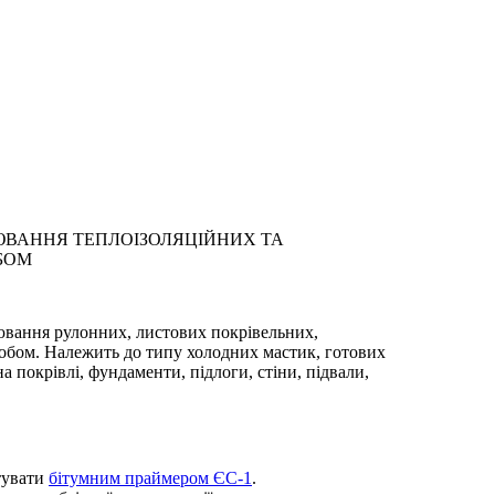
ЮВАННЯ ТЕПЛОІЗОЛЯЦІЙНИХ ТА
БОМ
ювання рулонних, листових покрівельних,
собом. Належить до типу холодних мастик, готових
а покрівлі, фундаменти, підлоги, стіни, підвали,
тувати
бітумним праймером ЄС-1
.