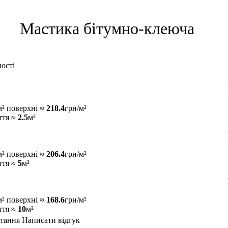
Мастика бітумно-клеюча
м² поверхні ≈
218.4
грн/м²
ття ≈
2.5
м²
м² поверхні ≈
206.4
грн/м²
ття ≈
5
м²
м² поверхні ≈
168.6
грн/м²
ття ≈
10
м²
тання
Написати відгук