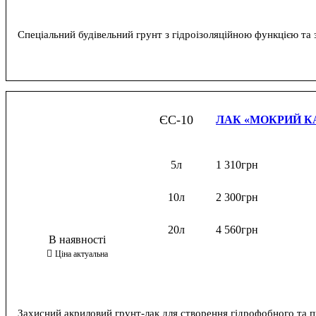
Спеціальний будівельний грунт з гідроізоляційною функцією т
ЄС-10
ЛАК «МОКРИЙ К
5л
1 310
грн
10л
2 300
грн
20л
4 560
грн
Захисний акриловий грунт-лак для створення гідрофобного та 