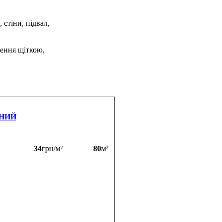
 стіни, підвал,
сення щіткою,
МНИЙ
34
грн/м²
80
м²