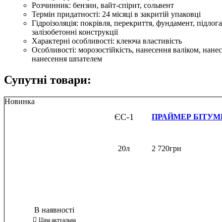
Розчинник:
бензин, вайт-спірит, сольвент
Термін придатності:
24 місяці в закритій упаковці
Гідроізоляція:
покрівля, перекриття, фундамент, підлога,
залізобетонні конструкції
Характерні особливості:
клеюча властивість
Особливості:
морозостійкість, нанесення валіком, нане
нанесення шпателем
Супутні товари:
Новинка
ЄС-1
ПРАЙМЕР БІТУ
20л
2 720
грн