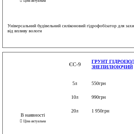
Універсальний будівельний силіконовий гідрофобізатор для зах
від впливу вологи
ГРУНТ ГІДРОІЗО
ЄС-9
ЗНЕПИЛЮЮЧИЙ
5л
550
грн
10л
990
грн
20л
1 950
грн