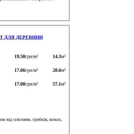
Т ДЛЯ ДЕРЕВИНИ
19.58
грн/м²
14.3
м²
17.66
грн/м²
28.6
м²
17.08
грн/м²
57.1
м²
 від плісняви, грибків, комах,