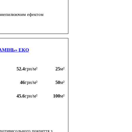
а знепилюючим ефектом
АМІНЬ» ЕКО
52.4
грн/м²
25
м²
46
грн/м²
50
м²
45.6
грн/м²
100
м²
противисольного покриття з