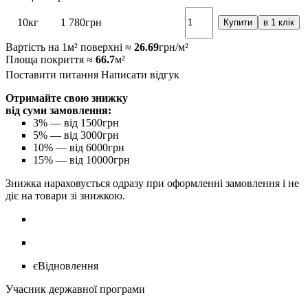
10кг
1 780
грн
Купити
в 1 клік
Вартість на 1м² поверхні ≈
26.69
грн/м²
Площа покриття ≈
66.7
м²
Поставити питання
Написати відгук
Отримайте свою знижку
від суми замовлення:
3%
— від 1500грн
5%
— від 3000грн
10%
— від 6000грн
15%
— від 10000грн
Знижка нараховується одразу при оформленні замовлення і не
діє на товари зі знижкою.
єВідновлення
Учасник державної програми