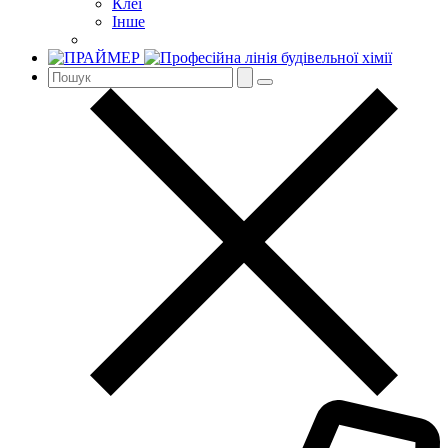
Клеї
Інше