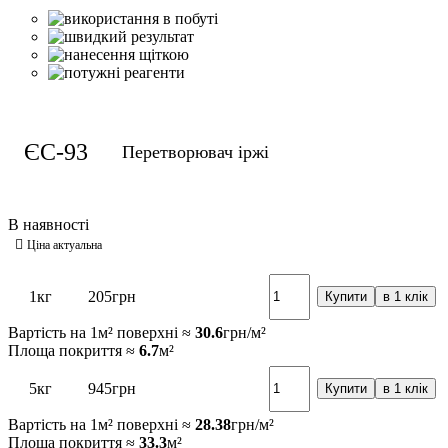
ЄС-93
Перетворювач іржі
1кг
205
грн
Купити
в 1 клік
Вартість на 1м² поверхні ≈
30.6
грн/м²
Площа покриття ≈
6.7
м²
5кг
945
грн
Купити
в 1 клік
Вартість на 1м² поверхні ≈
28.38
грн/м²
Площа покриття ≈
33.3
м²