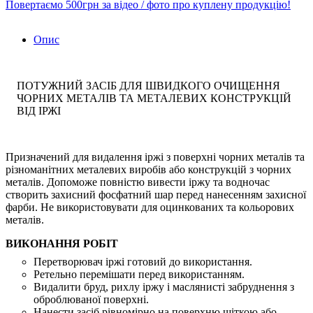
Повертаємо 500грн за відео / фото про куплену продукцію!
Опис
ПОТУЖНИЙ ЗАСІБ ДЛЯ ШВИДКОГО ОЧИЩЕННЯ
ЧОРНИХ МЕТАЛІВ ТА МЕТАЛЕВИХ КОНСТРУКЦІЙ
ВІД ІРЖІ
Призначений для видалення іржі з поверхні чорних металів та
різноманітних металевих виробів або конструкцій з чорних
металів. Допоможе повністю вивести іржу та водночас
створить захисний фосфатний шар перед нанесенням захисної
фарби. Не використовувати для оцинкованих та кольорових
металів.
ВИКОНАННЯ РОБІТ
Перетворювач іржі готовий до використання.
Ретельно перемішати перед використанням.
Видалити бруд, рихлу іржу і маслянисті забруднення з
оброблюваної поверхні.
Нанести засіб рівномірно на поверхню щіткою або