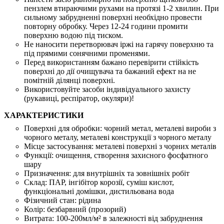
пензлем втираючими рухами на протязі 1-2 хвилин. При
сильному забрудненні поверхні необхідно провести
повторну обробку. Через 12-24 години промити
поверхню водою під тиском.
Не наносити перетворювач іржі на гарячу поверхню та
під прямими сонячними променями.
Перед використанням бажано перевірити стійкість
поверхні до дії очищувача та бажаний ефект на не
помітній ділянці поверхні.
Використовуйте засоби індивідуального захисту
(рукавиці, респіратор, окуляри)!
ХАРАКТЕРИСТИКИ
Поверхні для обробки:
чорний метал, металеві вироби з
чорного металу, металеві конструкції з чорного металу
Місце застосування:
металеві поверхні з чорних металів
Функції:
очищення, створення захисного фосфатного
шару
Призначення:
для внутрішніх та зовнішніх робіт
Склад:
ПАР, інгібітор корозії, суміш кислот,
функціональні домішки, дистильована вода
Фізичний стан:
рідина
Колір:
безбарвний (прозорий)
Витрата:
100-200мл/м² в залежності від забруднення