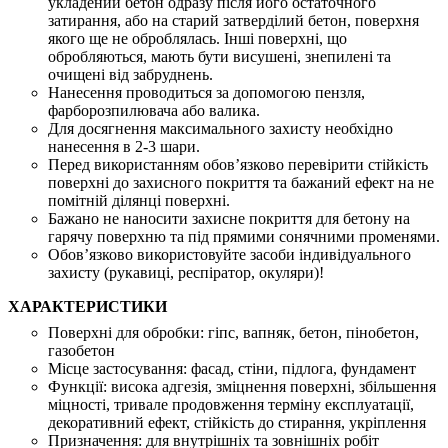
укладений бетон одразу після його остаточного
затирання, або на старий затверділий бетон, поверхня
якого ще не оброблялась. Інші поверхні, що
обробляються, мають бути висушені, знепилені та
очищені від забруднень.
Нанесення проводиться за допомогою пензля,
фарборозпилювача або валика.
Для досягнення максимального захисту необхідно
нанесення в 2-3 шари.
Перед використанням обов’язково перевірити стійкість
поверхні до захисного покриття та бажаний ефект на не
помітній ділянці поверхні.
Бажано не наносити захисне покриття для бетону на
гарячу поверхню та під прямими сонячними променями.
Обов’язково використовуйте засоби індивідуального
захисту (рукавиці, респіратор, окуляри)!
ХАРАКТЕРИСТИКИ
Поверхні для обробки:
гіпс, вапняк, бетон, пінобетон,
газобетон
Місце застосування:
фасад, стіни, підлога, фундамент
Функції:
висока адгезія, зміцнення поверхні, збільшення
міцності, тривале продовження терміну експлуатації,
декоративний ефект, стійкість до стирання, укріплення
Призначення:
для внутрішніх та зовнішніх робіт