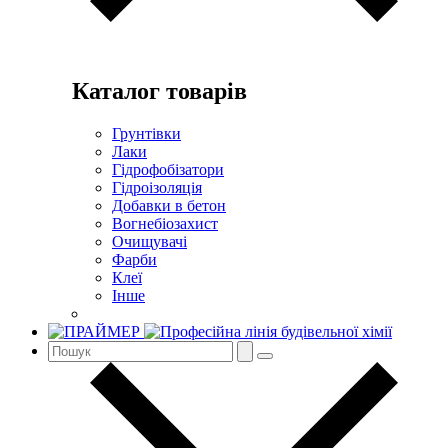
Каталог товарів
Грунтівки
Лаки
Гідрофобізатори
Гідроізоляція
Добавки в бетон
Вогнебіозахист
Очищувачі
Фарби
Клеї
Інше