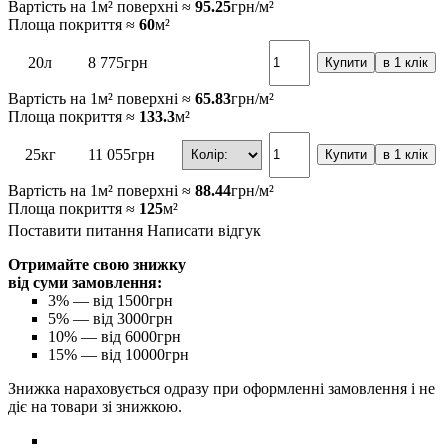
Вартість на 1м² поверхні ≈
95.25
грн/м²
Площа покриття ≈
60
м²
20л
8 775
грн
Купити
в 1 клік
Вартість на 1м² поверхні ≈
65.83
грн/м²
Площа покриття ≈
133.3
м²
25кг
11 055
грн
Купити
в 1 клік
Вартість на 1м² поверхні ≈
88.44
грн/м²
Площа покриття ≈
125
м²
Поставити питання
Написати відгук
Отримайте свою знижку
від суми замовлення:
3%
— від 1500грн
5%
— від 3000грн
10%
— від 6000грн
15%
— від 10000грн
Знижка нараховується одразу при оформленні замовлення і не
діє на товари зі знижкою.