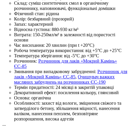
Склад:
суміш синтетичних смол в органічному
розчиннику, наповнювачі, функціональні домішки
Фізичний стан:
рідина
Колір:
безбарвний (прозорий)
Запах:
характерний
Відносна густина:
880-930 кг/м³
Витрата:
150-250мл/м² в залежності від пористості
основи
Час висихання:
20 хвилин (при t +20°С)
Робоча температура використання:
від +5°C до +25°C
Температура зберігання:
від -5°C до +30°C
Розчинник:
Розчинник для лаків «Мокрий Камінь»
ЄС-85
Змивання при випадковому забрудненні:
Розчинник для
лаків «Мокрий Камінь» ЄС-85
,
Очищувач важких
масляних забруднень на розчинниках ЄС-190
Термін придатності:
24 місяці в закритій упаковці
Декоративний ефект:
посилення кольору, глянсовий
Основа:
органічна
Особливості:
захист від вологи, зміцнення свіжого та
затверділого бетону, збільшення міцності, нанесення
валіком, нанесення пензлем, безповітряне
розпорошення, висока адгезія
...