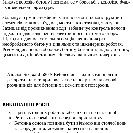
Знижує корозію бетону і допомагає у боротьбі з корозією будь-
якої закладеної арматури.
Збільшує термін служби всіх типів бетонних конструкцій і
елементів, таких як будівлі, мости, автостоянки, тротуари.
Захищає від проникнення води, забезпечує контроль вологи,
підходить для збільшення електричного питомого опору.
Підходить для максимального ущільнення поверхні
необробленого бетону в цивільних та інженерних роботах.
Рекомендовано для обробки: бетону, бетонних підлог, топінгу,
цементних, пінобетонних, гіпсових, вапняних поверхонь.
Аналог Sikagard-680 S Betoncolor — однокомпонентне
декоративне метакрилове захисне покриття на основі
розчинників для бетонних і цементних поверхонь.
ВИКОНАННЯ РОБІТ
При внутрішніх роботах забезпечити вентиляцію!
Ретельно перемішати перед використанням.
Бетонна основа повинна бути вільною від стоячої води
та забруднення, можливе нанесення на щойно