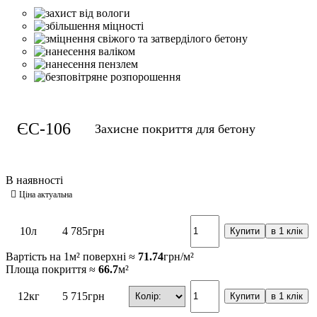
ЄС-106​
Захисне покриття для бетону
10л
4 785
грн
Купити
в 1 клік
Вартість на 1м² поверхні ≈
71.74
грн/м²
Площа покриття ≈
66.7
м²
12кг
5 715
грн
Купити
в 1 клік