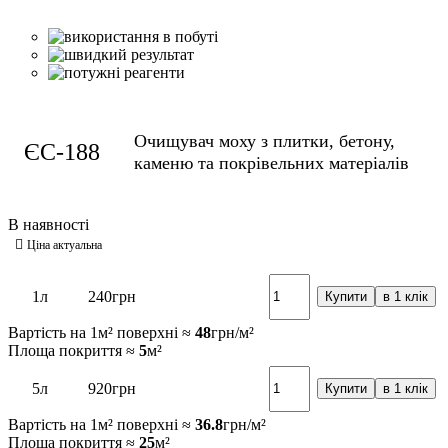
Очищувач моху з плитки, бетону,
ЄС-188
каменю та покрівельних матеріалів
1л
240
грн
Купити
в 1 клік
Вартість на 1м² поверхні ≈
48
грн/м²
Площа покриття ≈
5
м²
5л
920
грн
Купити
в 1 клік
Вартість на 1м² поверхні ≈
36.8
грн/м²
Площа покриття ≈
25
м²