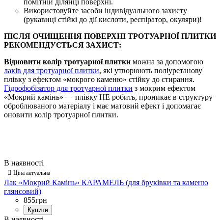
помітній ділянці поверхні.
Використовуйте засоби індивідуального захисту
(рукавиці стійкі до дії кислоти, респіратор, окуляри)!
ПІСЛЯ ОЧИЩЕННЯ ПОВЕРХНІ ТРОТУАРНОЇ ПЛИТКИ
РЕКОМЕНДУЄТЬСЯ ЗАХИСТ:
Відновити колір тротуарної плитки
можна за допомогою
лаків для тротуарної плитки
, які утворюють поліуретанову
плівку з ефектом «мокрого каменю» стійку до стирання.
Гідрофобізатор для тротуарної плитки
з мокрим ефектом
«Мокрий камінь» — плівку НЕ робить, проникає в структуру
оброблюваного матеріалу і має матовий ефект і допомагає
оновити колір тротуарної плитки.
Лак «Мокрий Камінь» КАРАМЕЛЬ (для бруківки та каменю
глянсовий)
855
грн
Купити