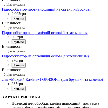
Гідрофобізатор противисольний на органічній основі
2 095
грн
Купити
Гідрофобізатор на органічній основі без затемнення
595
грн
Купити
Гідрофобізатор на органічній основі (з затемненням)
870
грн
Купити
Лак «Мокрий Камінь» ГОРИЗОНТ (для бруківки та каменю)
865
грн
Купити
ХАРАКТЕРИСТИКИ
Поверхні для обробки:
камінь природний, тротуарна
плитка, бетон, граніт, кераміка, цегла керамічна,