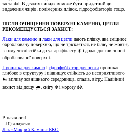
застарілі. В деяких випадках може бути придатний до
видалення жирів, полімерних плівок, гідрофобізаторів тощо.
ПІСЛЯ ОЧИЩЕННЯ ПОВЕРХНІ КАМЕНЮ, ЦЕГЛИ
РЕКОМЕНДУЄТЬСЯ ЗАХИСТ:
Лаки для каменю
и
лаки для цегли
дають плівку, яка зміцнює
оброблювану поверхню, що не тріскається, не біліє, не жовтіє,
в тому числі стійка до ультрафіолету ☀️ і додає довговічності
оброблюваної поверхні.
Пропитка для камню
і
гідрофобізатор для цегли
проникає
глибоко в структуру і підвищує стійкість до несприятливого
🌬️ впливу зовнішнього середовища, опадів, вітру. Надійний
захист від дощу 🌧️, снігу ❄️ і морозу 🥶.
Лак «Мокрий Камінь» ЕКО