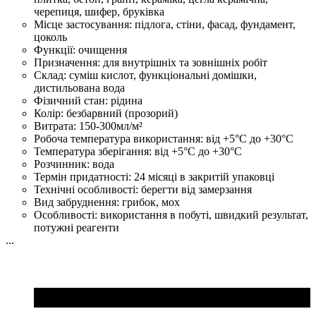
черепиця, шифер, бруківка
Місце застосування:
підлога, стіни, фасад, фундамент,
цоколь
Функції:
очищення
Призначення:
для внутрішніх та зовнішніх робіт
Склад:
суміш кислот, функціональні домішки,
дистильована вода
Фізичний стан:
рідина
Колір:
безбарвний (прозорий)
Витрата:
150-300мл/м²
Робоча температура використання:
від +5°C до +30°C
Температура зберігання:
від +5°C до +30°C
Розчинник:
вода
Термін придатності:
24 місяці в закритій упаковці
Технічні особливості:
берегти від замерзання
Вид забруднення:
грибок, мох
Особливості:
використання в побуті, швидкий результат,
потужні реагенти
...