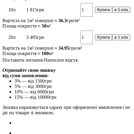
10л
1 815
грн
Купити
в 1 клік
Вартість на 1м² поверхні ≈
36.3
грн/м²
Площа покриття ≈
50
м²
20л
3 495
грн
Купити
в 1 клік
Вартість на 1м² поверхні ≈
34.95
грн/м²
Площа покриття ≈
100
м²
Поставити питання
Написати відгук
Отримайте свою знижку
від суми замовлення:
3%
— від 1500грн
5%
— від 3000грн
10%
— від 6000грн
15%
— від 10000грн
Знижка нараховується одразу при оформленні замовлення і не
діє на товари зі знижкою.