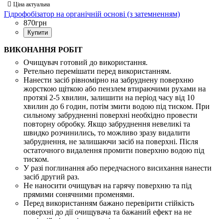
Гідрофобізатор на органічній основі (з затемненням)
870
грн
Купити
ВИКОНАННЯ РОБІТ
Очищувач готовий до використання.
Ретельно перемішати перед використанням.
Нанести засіб рівномірно на забруднену поверхню
жорсткою щіткою або пензлем втираючими рухами на
протязі 2-5 хвилин, залишити на період часу від 10
хвилин до 6 годин, потім змити водою під тиском. При
сильному забрудненні поверхні необхідно провести
повторну обробку. Якщо забруднення невеликі та
швидко розчинились, то можливо зразу видалити
забруднення, не залишаючи засіб на поверхні. Після
остаточного видалення промити поверхню водою під
тиском.
У разі поглинання або передчасного висихання нанести
засіб другий раз.
Не наносити очищувач на гарячу поверхню та під
прямими сонячними променями.
Перед використанням бажано перевірити стійкість
поверхні до дії очищувача та бажаний ефект на не