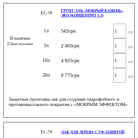
ГРУНТ-ЛАК «МОКРЫЙ КАМЕНЬ»
ЕС-78
ЭКО (КОНЦЕНТРАТ 1:3)
1л
545
грн
5л
2 495
грн
10л
4 925
грн
20л
9 775
грн
Защитная грунтовка-лак для создания гидрофобного и
противовысольного покрытия с «МОКРЫМ ЭФФЕКТОМ»
ЕС-79
ЛАК ДЛЯ ДЕРЕВА С УФ-ЗАЩИТОЙ