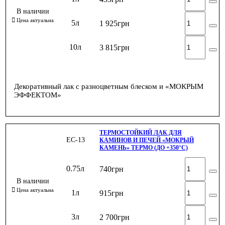
5л
1 925
грн
10л
3 815
грн
Декоративный лак с разноцветным блеском и «МОКРЫМ
ЭФФЕКТОМ»
ТЕРМОСТОЙКИЙ ЛАК ДЛЯ
ЕС-13
КАМИНОВ И ПЕЧЕЙ «МОКРЫЙ
КАМЕНЬ» ТЕРМО (ДО +350°С)
0.75л
740
грн
1л
915
грн
3л
2 700
грн