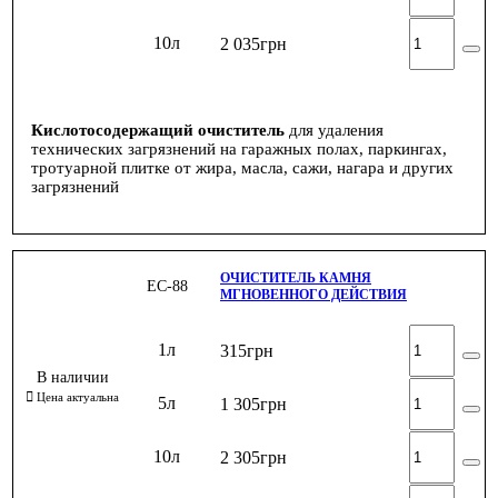
10л
2 035
грн
Кислотосодержащий очиститель
для удаления
технических загрязнений на гаражных полах, паркингах,
тротуарной плитке от жира, масла, сажи, нагара и других
загрязнений
ОЧИСТИТЕЛЬ КАМНЯ
ЕС-88
МГНОВЕННОГО ДЕЙСТВИЯ
1л
315
грн
5л
1 305
грн
10л
2 305
грн