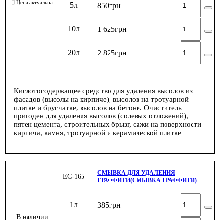
5л
850
грн
10л
1 625
грн
20л
2 825
грн
Кислотосодержащее средство для удаления высолов из
фасадов (высолы на кирпиче), высолов на тротуарной
плитке и брусчатке, высолов на бетоне. Очиститель
пригоден для удаления высолов (солевых отложений),
пятен цемента, строительных брызг, сажи на поверхности
кирпича, камня, тротуарной и керамической плитке
СМЫВКА ДЛЯ УДАЛЕНИЯ
ЕС-165
ГРАФФИТИ(СМЫВКА ГРАФФИТИ)
1л
385
грн