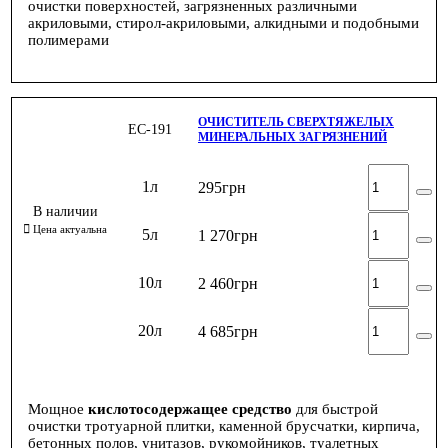
очистки поверхностей, загрязненных различными
акриловыми, стирол-акриловыми, алкидными и подобными
полимерами
ОЧИСТИТЕЛЬ СВЕРХТЯЖЕЛЫХ
ЕС-191
МИНЕРАЛЬНЫХ ЗАГРЯЗНЕНИЙ
1л
295
грн
5л
1 270
грн
10л
2 460
грн
20л
4 685
грн
Мощное
кислотосодержащее средство
для быстрой
очистки тротуарной плитки, каменной брусчатки, кирпича,
бетонных полов, унитазов, рукомойников, туалетных