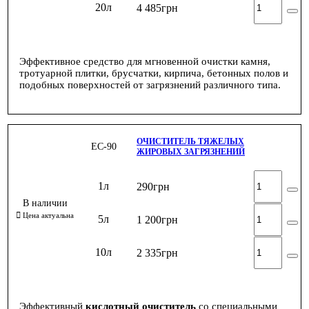
20л
4 485
грн
Эффективное средство для мгновенной очистки камня,
тротуарной плитки, брусчатки, кирпича, бетонных полов и
подобных поверхностей от загрязнений различного типа.
ОЧИСТИТЕЛЬ ТЯЖЕЛЫХ
ЕС-90
ЖИРОВЫХ ЗАГРЯЗНЕНИЙ
1л
290
грн
5л
1 200
грн
10л
2 335
грн
Эффективный
кислотный очиститель
со специальными