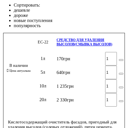
Сортировать:
дешевле
дороже
новые поступления
популярность
СРЕДСТВО ДЛЯ УДАЛЕНИЯ
ЕС-22
ВЫСОЛОВ(СМЫВКА ВЫСОЛОВ)
1л
170
грн
5л
640
грн
10л
1 235
грн
20л
2 330
грн
Кислотосодержащий очиститель фасадов, пригодный для
удаления высолов (солевых отложений), пятен цемента,