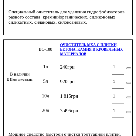
Специальный очиститель для удаления гидрофобизаторов
разного состава: кремнийорганических, силиконовых,
силикатных, силановых, силоксановых.
ОЧИСТИТЕЛЬ МХА С ПЛИТКИ,
ЕС-188
БЕТОНА, КАМНЯ И КРОВЕЛЬНЫХ
МАТЕРИАЛОВ
1л
240
грн
5л
920
грн
10л
1 815
грн
20л
3 495
грн
Мощное средство быстрой очистки тротуарной плитки,