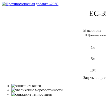
ЕС-3
1л
5л
10л
Задать вопрос