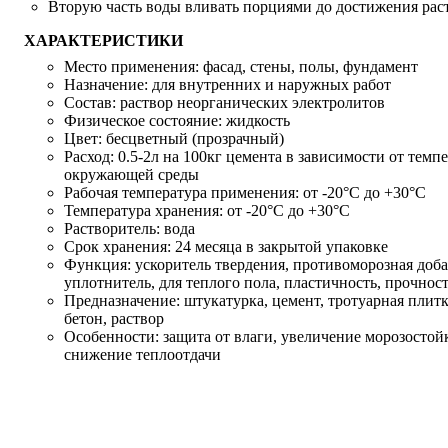
Вторую часть воды вливать порциями до достижения рас
ХАРАКТЕРИСТИКИ
Место применения:
фасад, стены, полы, фундамент
Назначение:
для внутренних и наружных работ
Состав:
раствор неорганических электролитов
Физическое состояние:
жидкость
Цвет:
бесцветный (прозрачный)
Расход:
0.5-2л на 100кг цемента в зависимости от темп
окружающей среды
Рабочая температура применения:
от -20°C до +30°C
Температура хранения:
от -20°C до +30°C
Растворитель:
вода
Срок хранения:
24 месяца в закрытой упаковке
Функция:
ускоритель твердения, противоморозная доба
уплотнитель, для теплого пола, пластичность, прочнос
Предназначение:
штукатурка, цемент, тротуарная плитк
бетон, раствор
Особенности:
защита от влаги, увеличение морозостой
снижение теплоотдачи