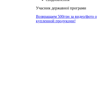
Учасник державної програми
Возвращаем 500грн за видео/фото о
купленной продукции!