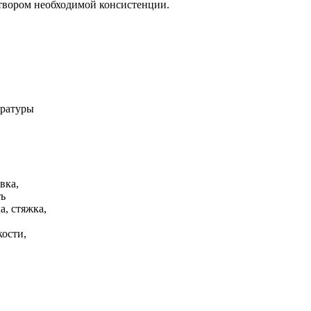
твором необходимой консистенции.
ературы
вка,
ть
а, стяжка,
кости,