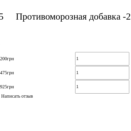
5
Противоморозная добавка -
200
грн
475
грн
925
грн
Написать отзыв