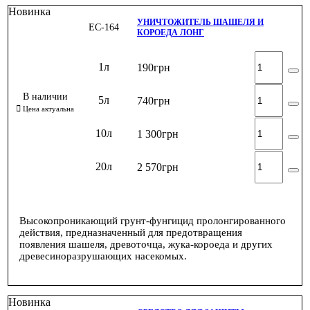
Новинка
УНИЧТОЖИТЕЛЬ ШАШЕЛЯ И
ЕС-164
КОРОЕДА ЛОНГ
1л
190
грн
5л
740
грн
10л
1 300
грн
20л
2 570
грн
Высокопроникающий грунт-фунгицид пролонгированного
действия, предназначенный для предотвращения
появления шашеля, древоточца, жука-короеда и других
древесиноразрушающих насекомых.
Новинка