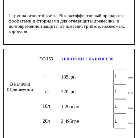
1 группа огнестойкости. Высокоэффективный препарат с
фосфатами и фторидами для огнезащиты древесины и
долговременной защиты от плесени, грибков, насекомых,
короедов
ЕС-153
УНИЧТОЖИТЕЛЬ ШАШЕЛЯ
1л
185
грн
5л
720
грн
10л
1 265
грн
20л
2 495
грн