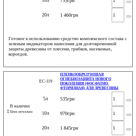
10л
755
грн
20л
1 460
грн
Готовое к использованию средство комплексного состава с
зеленым индикатором нанесения для долговременной
защиты древесины от плесени, грибков, насекомых,
короедов.
ПЛЕНКООБРАЗУЮЩАЯ
ОГНЕБИОЗАЩИТА НОВОГО
ЕС-119
ПОКОЛЕНИЯ (ФОСФАТНО-
ФТОРИДНАЯ) ДЛЯ ДРЕВЕСИНЫ
5л
535
грн
10л
970
грн
20л
1 845
грн