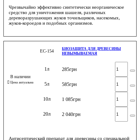
Чрезвычайно эффективно синтетически неорганическое
средство для уничтожения шашеля, различных
дереворазрушающих жуков точильщиков, насекомых,
жуков-короедов и подобных организмов.
БИОЗАЩИТА ДЛЯ ДРЕВЕСИНЫ
ЕС-154
НЕВЫМЫВАЕМАЯ
1л
285
грн
5л
585
грн
10л
1 085
грн
20л
2 040
грн
Антисептический препарат для древесины со специальной