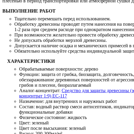
плесенью в период транспортировки или атмосферной сушки д
ВЫПОЛНЕНИЕ РАБОТ
Тщательно перемешать перед использованием.
Обработку древесины проводят путем нанесения на повер
1-2 раза при среднем расходе при однократном нанесении 
При возможности желательно провести обработку древе
Не допускать обработки мерзлой древесины.
Допускается наличие осадка и механических примесей в 
Обязательно используйте средства индивидуальной защит
ХАРАКТЕРИСТИКИ
Обрабатываемые поверхности:
дерево
Функции:
защита от грибка, биозащита, долговечность,
обеззараживание деревянных поверхностей от агресси
грибов и плесени, биоразлагаемый
Аналог-концентрат:
Средство для защиты древесины (
концентрат 1:9) ЕС-117
Назначение:
для внутренних и наружных работ
Состав:
водный раствор смеси антисептиков, индикато
функциональные добавки
Физическое состояние:
жидкость
Цвет:
зеленый
Цвет после высыхания:
зеленый
Расход:
200-300мл/м²