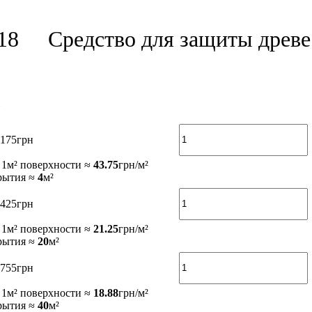
18
Средство для защиты древе
175
грн
 1м² поверхности ≈
43.75
грн/м²
рытия ≈
4
м²
425
грн
 1м² поверхности ≈
21.25
грн/м²
рытия ≈
20
м²
755
грн
 1м² поверхности ≈
18.88
грн/м²
рытия ≈
40
м²