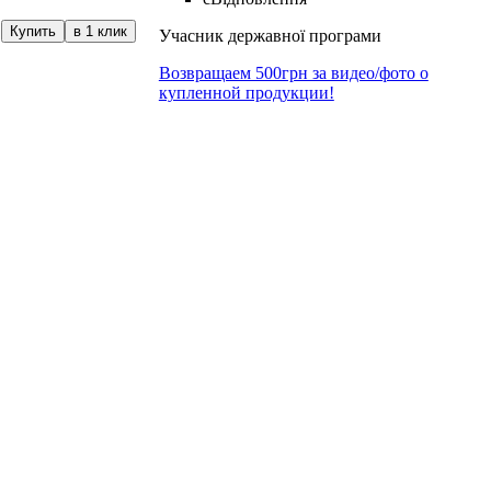
Купить
в 1 клик
Учасник державної програми
Возвращаем 500грн за видео/фото о
купленной продукции!