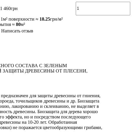
1 460
грн
 1м² поверхности ≈
18.25
грн/м²
рытия ≈
80
м²
Написать отзыв
НОГО СОСТАВА С ЗЕЛЕНЫМ
 ЗАЩИТЫ ДРЕВЕСИНЫ ОТ ПЛЕСЕНИ,
 предназначен для защиты древесины от гниения,
ороеда, точильщиков древесины и др. Биозащита
ванию, лакированию и склеиванию, не выделяет в
чность древесины. Биозащита для дерева хорошо
ого эффекта, но и посредством последующего
ревесины на 10-20 лет. Обработанная
иловки) не поражается цветообразующими грибами,