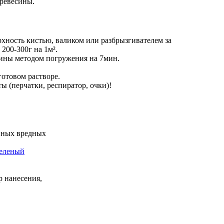
ревесины.
хность кистью, валиком или разбрызгивателем за
200-300г на 1м².
сины методом погружения на 7мин.
готовом растворе.
ы (перчатки, респиратор, очки)!
вных вредных
зеленый
р нанесения,