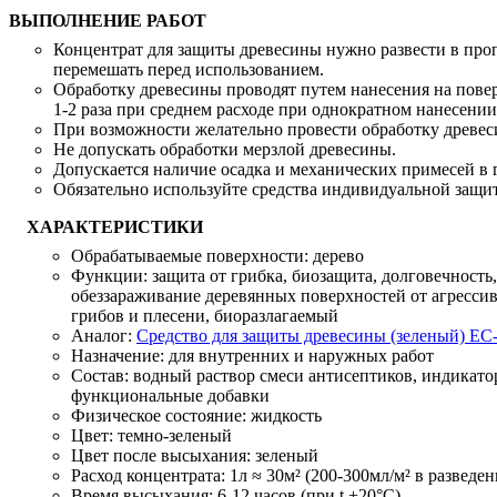
ВЫПОЛНЕНИЕ РАБОТ
Концентрат для защиты древесины нужно развести в проп
перемешать перед использованием.
Обработку древесины проводят путем нанесения на повер
1-2 раза при среднем расходе при однократном нанесении 
При возможности желательно провести обработку древе
Не допускать обработки мерзлой древесины.
Допускается наличие осадка и механических примесей в 
Обязательно используйте средства индивидуальной защит
ХАРАКТЕРИСТИКИ
Обрабатываемые поверхности:
дерево
Функции:
защита от грибка, биозащита, долговечность,
обеззараживание деревянных поверхностей от агресси
грибов и плесени, биоразлагаемый
Аналог:
Средство для защиты древесины (зеленый) ЕС
Назначение:
для внутренних и наружных работ
Состав:
водный раствор смеси антисептиков, индикато
функциональные добавки
Физическое состояние:
жидкость
Цвет:
темно-зеленый
Цвет после высыхания:
зеленый
Расход концентрата:
1л ≈ 30м² (200-300мл/м² в разведе
Время высыхания:
6-12 часов (при t +20°С)