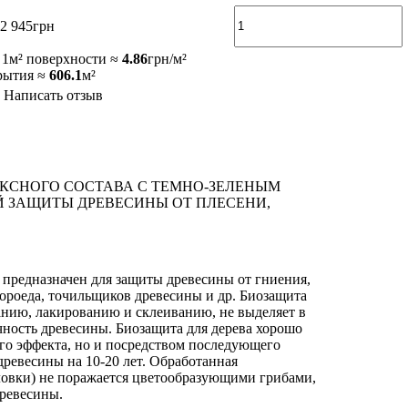
2 945
грн
 1м² поверхности ≈
4.86
грн/м²
рытия ≈
606.1
м²
Написать отзыв
КСНОГО СОСТАВА С ТЕМНО-ЗЕЛЕНЫМ
 ЗАЩИТЫ ДРЕВЕСИНЫ ОТ ПЛЕСЕНИ,
 предназначен для защиты древесины от гниения,
ороеда, точильщиков древесины и др. Биозащита
ванию, лакированию и склеиванию, не выделяет в
чность древесины. Биозащита для дерева хорошо
ого эффекта, но и посредством последующего
ревесины на 10-20 лет. Обработанная
иловки) не поражается цветообразующими грибами,
ревесины.