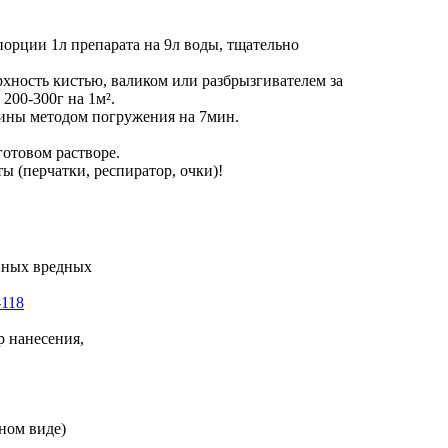
орции 1л препарата на 9л воды, тщательно
хность кистью, валиком или разбрызгивателем за
200-300г на 1м².
сины методом погружения на 7мин.
готовом растворе.
ы (перчатки, респиратор, очки)!
вных вредных
-118
р нанесения,
нном виде)