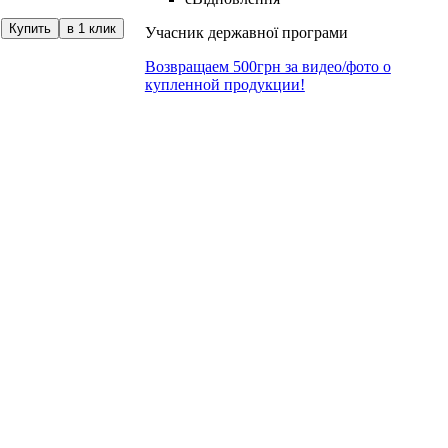
Купить
в 1 клик
Учасник державної програми
Возвращаем 500грн за видео/фото о
купленной продукции!