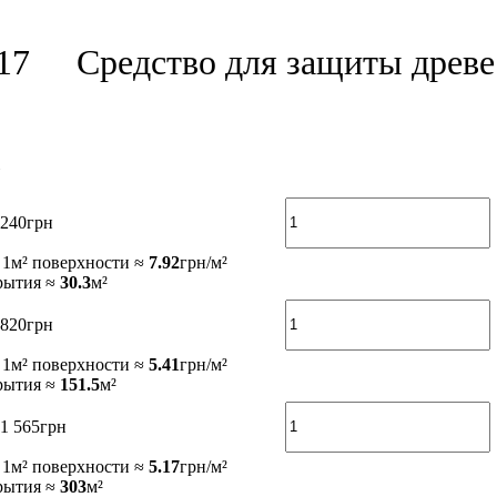
17
Средство для защиты древе
240
грн
 1м² поверхности ≈
7.92
грн/м²
рытия ≈
30.3
м²
820
грн
 1м² поверхности ≈
5.41
грн/м²
рытия ≈
151.5
м²
1 565
грн
 1м² поверхности ≈
5.17
грн/м²
рытия ≈
303
м²