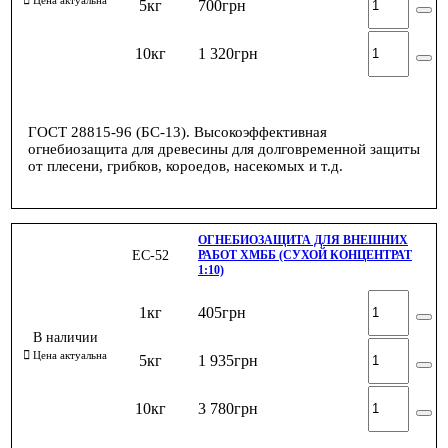
5кг
700
грн
10кг
1 320
грн
ГОСТ 28815-96 (БС-13). Высокоэффективная
огнебиозащита для древесины для долговременной защиты
от плесени, грибков, короедов, насекомых и т.д.
ОГНЕБИОЗАЩИТА ДЛЯ ВНЕШНИХ
ЕС-52
РАБОТ ХМББ (СУХОЙ КОНЦЕНТРАТ
1:10)
1кг
405
грн
5кг
1 935
грн
10кг
3 780
грн