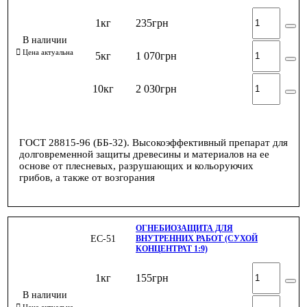
1кг
235
грн
5кг
1 070
грн
10кг
2 030
грн
ГОСТ 28815-96 (ББ-32). Высокоэффективный препарат для
долговременной защиты древесины и материалов на ее
основе от плесневых, разрушающих и кольоруючих
грибов, а также от возгорания
ОГНЕБИОЗАЩИТА ДЛЯ
ЕС-51
ВНУТРЕННИХ РАБОТ (СУХОЙ
КОНЦЕНТРАТ 1:9)
1кг
155
грн