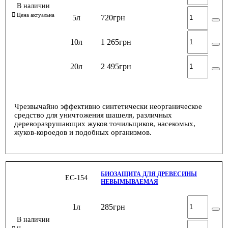
5л
720
грн
10л
1 265
грн
20л
2 495
грн
Чрезвычайно эффективно синтетически неорганическое
средство для уничтожения шашеля, различных
дереворазрушающих жуков точильщиков, насекомых,
жуков-короедов и подобных организмов.
БИОЗАЩИТА ДЛЯ ДРЕВЕСИНЫ
ЕС-154
НЕВЫМЫВАЕМАЯ
1л
285
грн