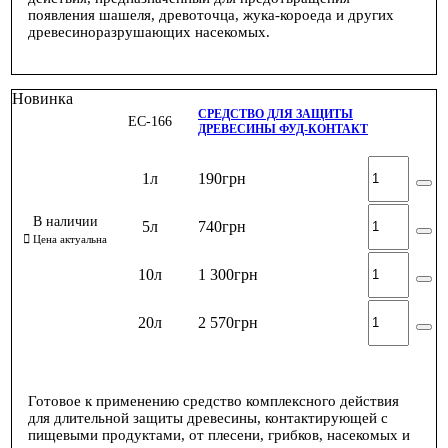
появления шашеля, древоточца, жука-короеда и других
древесиноразрушающих насекомых.
Новинка
СРЕДСТВО ДЛЯ ЗАЩИТЫ
ЕС-166
ДРЕВЕСИНЫ ФУД-КОНТАКТ
1л
190
грн
5л
740
грн
10л
1 300
грн
20л
2 570
грн
Готовое к применению средство комплексного действия
для длительной защиты древесины, контактирующей с
пищевыми продуктами, от плесени, грибков, насекомых и