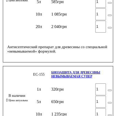
5л
585
грн
10л
1 085
грн
20л
2 040
грн
Антисептический препарат для древесины со специальной
«невымываемой» формулой.
БИОЗАЩИТА ДЛЯ ДРЕВЕСИНЫ
ЕС-155
НЕВЫМЫВАЕМАЯ СУПЕР
1л
320
грн
5л
650
грн
10л
1 235
грн