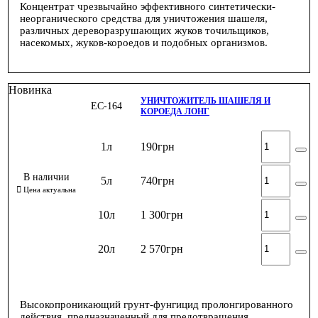
Концентрат чрезвычайно эффективного синтетически-
неорганического средства для уничтожения шашеля,
различных дереворазрушающих жуков точильщиков,
насекомых, жуков-короедов и подобных организмов.
Новинка
УНИЧТОЖИТЕЛЬ ШАШЕЛЯ И
ЕС-164
КОРОЕДА ЛОНГ
1л
190
грн
5л
740
грн
10л
1 300
грн
20л
2 570
грн
Высокопроникающий грунт-фунгицид пролонгированного
действия, предназначенный для предотвращения