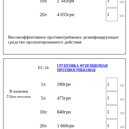
10л
2 345
грн
20л
4 655
грн
Високоэффективное противогрибковое дезинфицирующее
средство пролонгированного действия
ГРУНТОВКА ФУНГИЦИДНАЯ
ЕС-16
ПРОТИВОГРИБКОВАЯ
1л
180
грн
5л
475
грн
10л
840
грн
20л
1 660
грн