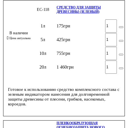
СРЕДСТВО ДЛЯ ЗАЩИТЫ
ЕС-118
ДРЕВЕСИНЫ (ЗЕЛЕНЫЙ)
1л
175
грн
5л
425
грн
10л
755
грн
20л
1 460
грн
Готовое к использованию средство комплексного состава с
зеленым индикатором нанесения для долговременной
защиты древесины от плесени, грибков, насекомых,
короедов.
ПЛЕНКООБРАЗУЮЩАЯ
ОГНЕБИОЗАЩИТА НОВОГО